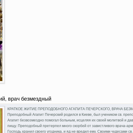
азднование Державной иконы Божией Матери
ий, врач безмездный
КРАТКОЕ ЖИТИЕ ПРЕПОДОБНОГО АГАПИТА ПЕЧЕРСКОГО, ВРАЧА БЕЗМЕЗ
Преподобный Агапит Печерский родился в Киеве, был учеником св. преп
Агапит безвозмездно помогал больным, исцеляя их своей молитвой и дав
пищу. Преподобный претерпел много скорбей от завистливого врача-арм
Господь хранил своего угодника, и яд не вредил ему. Своими чудесами св