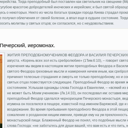
 иерейства. Тогда преподобный был поставлен как светильник на свещнике (Мф.
сугубою красотою добродетелей иноческих и иерейских; и был святой образцо
сь о некоторых. Некто из числа богатых граждан города Киева страдал прока
е получил облегчения от своей болезни, а впал еще в худшее состояние. Тогд
осить молитвы у святых отцов; он согласился, но с неудовольствием.
й, иконописец
Печерский, иеромонах.
ЖИТИЯ ПРЕПОДОБНОМУЧЕНИКОВ ФЕОДОРА И ВАСИЛИЯ ПЕЧЕРСКИХ Дни па
августа. «Корень всех зол есть сребролюбие» (1Тим.6:10), – говорит свя
изречения мы видим в настоящем житии преподобных Феодора и Василия:
святого Феодора греховные мысли и намерения ничем иным, как сребро
причинил телесные страдания и смерть не только преподобному, но и со
святых отцах повествуется следующее. Преподобный Феодор во время ж
состоянием. Услышав однажды слова Господа в Евангелии, – «всякий из ва
не может быть Моим учеником» (Лк.14:33), он последовал им: оставив ми
преподобный Феодор сделался черноризцем Печерского монастыря, ведя
игумена он поселился в пещере, известной под именем Варяжской, где и 
воздержание. Во время пребывания преподобного Феодора в этой пещер
сожаление о розданном нищим имении, приводя ему на ум преклонность л
монастырской пищи. Блаженный Феодор не понял, что подобные мысли е
слова Господа: «не заботьтесь для души вашей, что вам есть и что пить, 