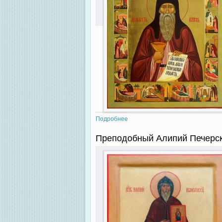
Подробнее
о Преподобный Агапит Печерски
Преподобный Алипий Печерск