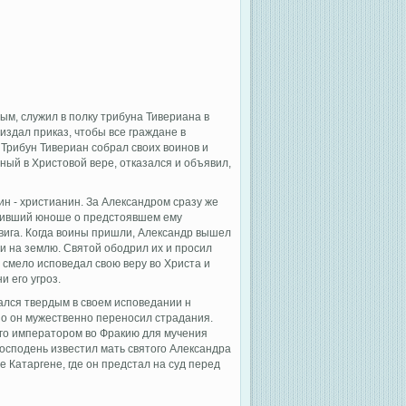
ым, служил в полку трибуна Тивериана в
 издал приказ, чтобы все граждане в
Трибун Тивериан собрал своих воинов и
ный в Христовой вере, отказался и объявил,
оин - христианин. За Александром сразу же
стивший юноше о предстоявшем ему
двига. Когда воины пришли, Александр вышел
али на землю. Святой ободрил их и просил
смело исповедал свою веру во Христа и
и его угроз.
ался твердым в своем исповедании н
но он мужественно переносил страдания.
ого императором во Фракию для мучения
Господень известил мать святого Александра
 Катаргене, где он предстал на суд перед