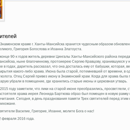
ец.
тителей
 Знаменском храме г. Ханты-Мансийска хранится чудесным образом обновлен
еликого, Григория Богослова и Иоанна Златоуста.
 конце 90-х годов житель деревни Цингалы Ханты-Мансийского района перед
ансийска, ныне благочинному, протоиерею Сергию Кравцову, хранившуюся у н
же в годах, даритель рассказал, что она досталась ему от бабушки, которая, в
акрытия какого-либо храма. Икона была старой, потемневшей от времени, в о
тколота. Отец Сергий привез икону в Знаменский храм. Когда для храма была
тарую убрали в помещение, где хранились старые иконы и церковная утварь.
 2015 году заметили, что лики на старой иконе преобразились, просветлели,
астоятеля храма иерея Леонида Барткова образ был помещен в новую рамку 
очитания. Сегодня, в день празднования памяти Трех святителей перед этим 
рихожане.
вятители Василие, Григорие, Иоанне, молите Бога о нас!
2 февраля 2016 года.