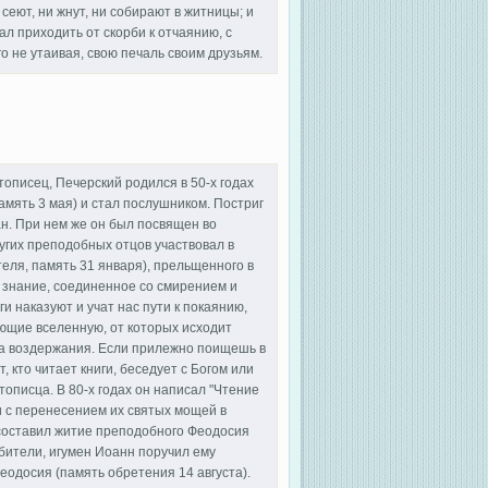
сеют, ни жнут, ни собирают в житницы; и
ал приходить от скорби к отчаянию, с
 не утаивая, свою печаль своим друзьям.
тописец, Печерский родился в 50-х годах
амять 3 мая) и стал послушником. Постриг
н. При нем же он был посвящен во
ругих преподобных отцов участвовал в
теля, память 31 января), прельщенного в
 знание, соединенное со смирением и
ги наказуют и учат нас пути к покаянию,
яющие вселенную, от которых исходит
зда воздержания. Если прилежно поищешь в
, кто читает книги, беседует с Богом или
писца. В 80-х годах он написал "Чтение
и с перенесением их святых мощей в
 составил житие преподобного Феодосия
обители, игумен Иоанн поручил ему
одосия (память обретения 14 августа).