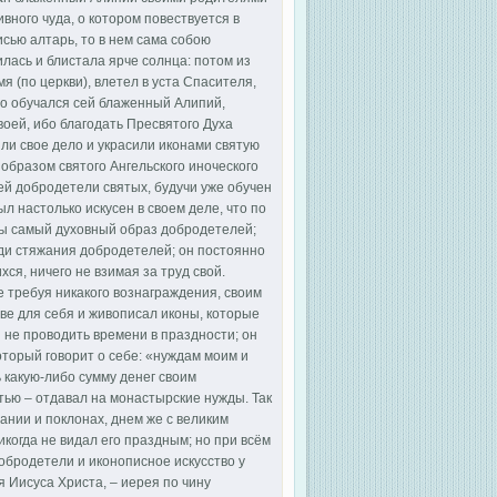
вного чуда, о котором повествуется в
сью алтарь, то в нем сама собою
лась и блистала ярче солнца: потом из
я (по церкви), влетел в уста Спасителя,
-то обучался сей блаженный Алипий,
воей, ибо благодать Пресвятого Духа
ли свое дело и украсили иконами святую
бразом святого Ангельского иноческого
ей добродетели святых, будучи уже обучен
л настолько искусен в своем деле, что по
бы самый духовный образ добродетелей;
ади стяжания добродетелей; он постоянно
ся, ничего не взимая за труд свой.
е требуя никакого вознаграждения, своим
тве для себя и живописал иконы, которые
ы не проводить времени в праздности; он
торый говорит о себе: «нуждам моим и
 какую-либо сумму денег своим
тью – отдавал на монастырские нужды. Так
ании и поклонах, днем же с великим
когда не видал его праздным; но при всём
добродетели и иконописное искусство у
 Иисуса Христа, – иерея по чину