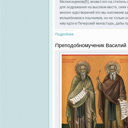
Мелхиседекову[5], возвел его на степень
для подражания на высоком месте, сияя 
многих чудотворений его мы напомним зде
волшебников и язычников, но не только н
ему идти в Печерский монастырь, дабы пр
Подробнее
о Преподобный Алипий Печерски
Преподобномученик Василий 