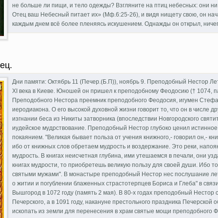
не больше ли пищи, и тело одежды? Взгляните на птиц небесных: они ни 
Отец ваш Небесный питает их» (Мф.6:25-26), и видя нищету свою, он нач
каждым днем всё более пленяясь искушением. Однажды он открыл, ничего
ечерский, иеромонах.
ец.
Дни памяти: Октябрь 11 (Печер.(Б.П)), ноябрь 9. Преподобный Нестор Ле
ХI века в Киеве. Юношей он пришел к преподобному Феодосию († 1074, п
Преподобного Нестора преемник преподобного Феодосия, игумен Стефа
иеродиакона. О его высокой духовной жизни говорит то, что он в числе д
изгнании беса из Никиты затворника (впоследствии Новгородского святи
иудейское мудрствование. Преподобный Нестор глубоко ценил истинное
покаянием. "Великая бывает польза от учения книжного,- говорил он,- кни
ибо от книжных слов обретаем мудрость и воздержание. Это реки, напо
мудрость. В книгах неисчетная глубина, ими утешаемся в печали, они у
книгах мудрости, то приобретешь великую пользу для своей души. Ибо тот
святыми мужами". В монастыре преподобный Нестор нес послушание лето
о житии и погублении блаженных страстотерпцев Бориса и Глеба" в связ
Вышгород в 1072 году (память 2 мая). В 80-х годах преподобный Нестор
Печерского, а в 1091 году, накануне престольного праздника Печерской 
ископать из земли для перенесения в храм святые мощи преподобного Фе