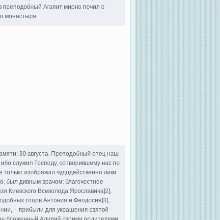
ов преподобный Агапит мирно почил о
го монастыря.
и: 30 августа. Преподобный отец наш
 ибо служил Господу, сотворившему нас по
не только изображал чудодейственно лики
го, был дивным врачом; благочестное
язя Киевского Всеволода Ярославича[2],
одобных отцов Антония и Феодосия[3],
ении, – прибыли для украшения святой
тдан блаженный Алипий своими родителями