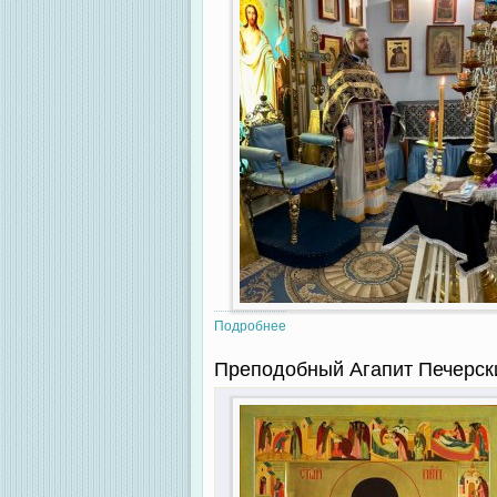
Подробнее
о Неделя Крестопоклонная и пр
Преподобный Агапит Печерск