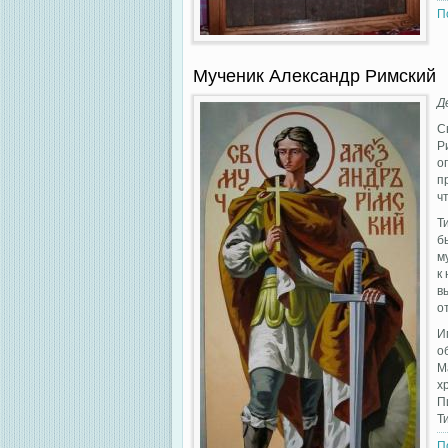
П
Мученик Александр Римский
Д
С
Р
о
п
ч
Т
б
м
к
в
о
И
о
М
х
П
Т
П