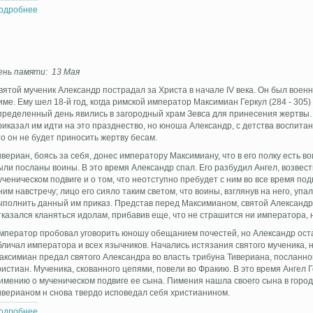
одробнее
о Обновленная икона Трех святителей
ень памяти: 13 Мая
вятой мученик Александр пострадал за Христа в начале IV века. Он был военн
име. Ему шел 18-й год, когда римской император Максимиан Геркул (284 - 305)
пределенный день явились в загородный храм Зевса для принесения жертвы. 
риказал им идти на это празднество, но юноша Александр, с детства воспитан
то он не будет приносить жертву бесам.
ивериан, боясь за себя, донес императору Максимиану, что в его полку есть в
ыли посланы воины. В это время Александр спал. Его разбудил Ангел, возве
ученическом подвиге и о том, что неотступно пребудет с ним во все время по
 ним навстречу; лицо его сияло таким светом, что воины, взглянув на него, уп
ыполнить данный им приказ. Представ перед Максимианом, святой Александр 
тказался кланяться идолам, прибавив еще, что не страшится ни императора, н
мператор пробовал уговорить юношу обещанием почестей, но Александр ост
бличал императора и всех язычников. Начались истязания святого мученика, 
аксимиан предал святого Александра во власть трибуна Тивериана, посланн
ристиан. Мученика, скованного цепями, повели во Фракию. В это время Ангел 
имению о мученическом подвиге ее сына. Пимения нашла своего сына в городе
иверианом н снова твердо исповедал себя христианином.
одробнее
о Мученик Александр Римский