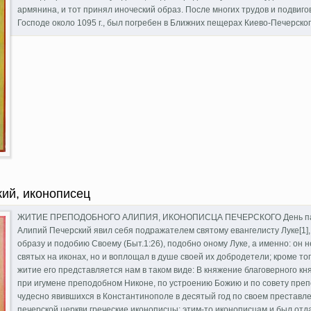
армянина, и тот принял иноческий образ. После многих трудов и подвиг
Господе около 1095 г., был погребен в Ближних пещерах Киево-Печерско
й, врач безмездный
ий, иконописец
ЖИТИЕ ПРЕПОДОБНОГО АЛИПИЯ, ИКОНОПИСЦА ПЕЧЕРСКОГО День памят
Алипий Печерский явил себя подражателем святому евангелисту Луке[1],
образу и подобию Своему (Быт.1:26), подобно оному Луке, а именно: он 
святых на иконах, но и воплощал в душе своей их добродетели; кроме то
житие его представляется нам в таком виде: В княжение благоверного кн
при игумене преподобном Никоне, по устроению Божию и по совету преп
чудесно явившихся в Константинополе в десятый год по своем преставл
печерской церкви греческие иконописцы; этим-то иконописцам и был о