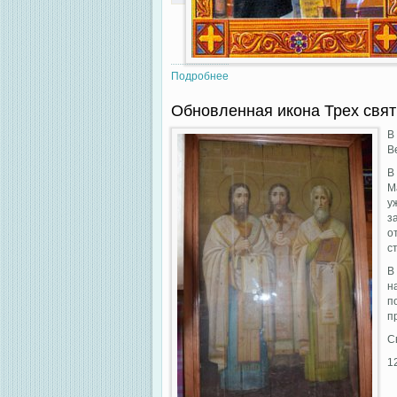
Подробнее
о Преподобный Нестор Летопис
Обновленная икона Трех свя
В
В
В
М
у
з
о
с
В
н
п
п
С
1