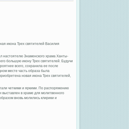
ная икона Трех святителей Василия
ал настоятелю Знаменского храма Ханты-
его большую икону Трех святителей. Будучи
ероятнее всего, сохранила ее после
дном месте часть образа была
 приобретена новая икона Трех святителей,
 стали четкими и яркими. По распоряжению
и выставлен в храме для молитвенного
образом вновь молились клирики и