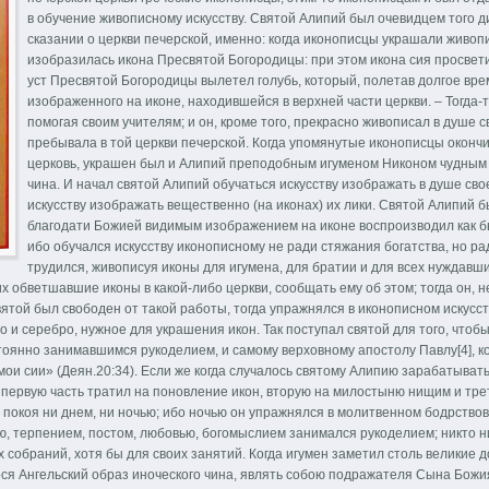
в обучение живописному искусству. Святой Алипий был очевидцем того ди
сказании о церкви печерской, именно: когда иконописцы украшали живопи
изобразилась икона Пресвятой Богородицы: при этом икона сия просвети
уст Пресвятой Богородицы вылетел голубь, который, полетав долгое врем
изображенного на иконе, находившейся в верхней части церкви. – Тогда
помогая своим учителям; и он, кроме того, прекрасно живописал в душе с
пребывала в той церкви печерской. Когда упомянутые иконописцы окончи
церковь, украшен был и Алипий преподобным игуменом Никоном чудным о
чина. И начал святой Алипий обучаться искусству изображать в душе сво
искусству изображать вещественно (на иконах) их лики. Святой Алипий бы
благодати Божией видимым изображением на иконе воспроизводил как 
ибо обучался искусству иконописному не ради стяжания богатства, но р
трудился, живописуя иконы для игумена, для братии и для всех нуждавших
 обветшавшие иконы в какой-либо церкви, сообщать ему об этом; тогда он, н
вятой был свободен от такой работы, тогда упражнялся в иконописном искусс
то и серебро, нужное для украшения икон. Так поступал святой для того, чтоб
оянно занимавшимся рукоделием, и самому верховному апостолу Павлу[4], ко
ои сии» (Деян.20:34). Если же когда случалось святому Алипию зарабатывать
и: первую часть тратил на поновление икон, вторую на милостыню нищим и тре
 покоя ни днем, ни ночью; ибо ночью он упражнялся в молитвенном бодрствов
, терпением, постом, любовью, богомыслием занимался рукоделием; никто ни
 собраний, хотя бы для своих занятий. Когда игумен заметил столь великие 
нося Ангельский образ иноческого чина, являть собою подражателя Сына Божия