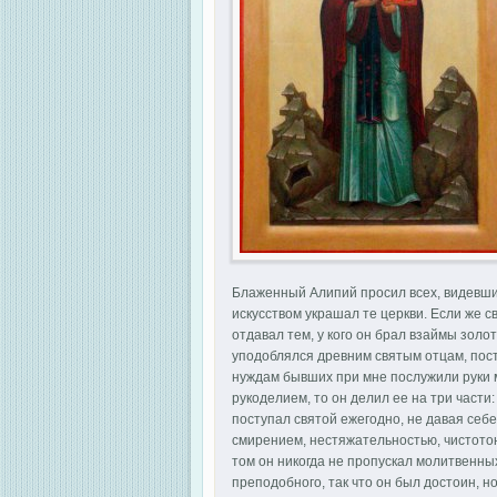
Блаженный Алипий просил всех, видевших
искусством украшал те церкви. Если же с
отдавал тем, у кого он брал взаймы золо
уподоблялся древним святым отцам, пост
нуждам бывших при мне послужили руки м
рукоделием, то он делил ее на три част
поступал святой ежегодно, не давая себе
смирением, нестяжательностью, чистотою
том он никогда не пропускал молитвенных
преподобного, так что он был достоин, 