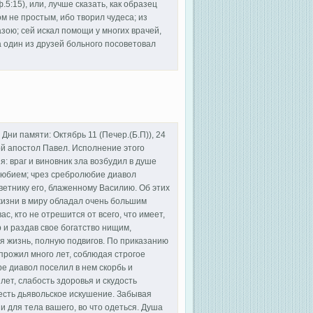
5:15), или, лучше сказать, как образец
м не простым, ибо творил чудеса; из
зою; сей искал помощи у многих врачей,
а один из друзей больного посоветовал
мяти: Октябрь 11 (Печер.(Б.П)), 24
той апостол Павел. Исполнение этого
 враг и виновник зла возбудил в душе
любием; чрез сребролюбие диавол
ветнику его, блаженному Василию. Об этих
изни в миру обладал очень большим
с, кто не отрешится от всего, что имеет,
р и раздав свое богатство нищим,
 жизнь, полную подвигов. По приказанию
прожил много лет, соблюдая строгое
е диавол поселил в нем скорбь и
ет, слабость здоровья и скудость
сть дьявольское искушение. Забывая
ни для тела вашего, во что одеться. Душа