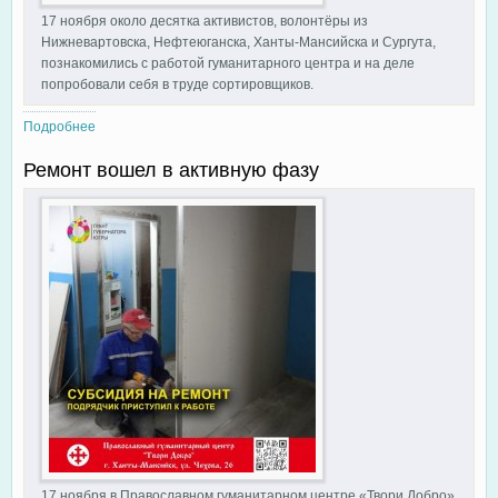
17 ноября около десятка активистов, волонтёры из
Нижневартовска, Нефтеюганска, Ханты-Мансийска и Сургута,
познакомились с работой гуманитарного центра и на деле
попробовали себя в труде сортировщиков.
Подробнее
о Православный гуманитарный центр "Твори Добро" посетили
участники VIII Международного гуманитарного форума
Ремонт вошел в активную фазу
«Гражданские инициативы регионов 60-й параллели»
17 ноября в Православном гуманитарном центре «Твори Добро»