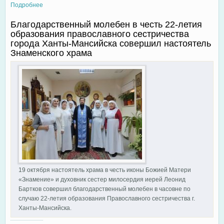
Подробнее
о Православный гуманитарный центр «Твори Добро»
оказывает продуктовую помощь гражданам льготных
Благодарственный молебен в честь 22-летия
категорий.
образования православного сестричества
города Ханты-Мансийска совершил настоятель
Знаменского храма
19 октября настоятель храма в честь иконы Божией Матери
«Знамение» и духовник сестер милосердия иерей Леонид
Бартков совершил благодарственный молебен в часовне по
случаю 22-летия образования Православного сестричества г.
Ханты-Мансийска.