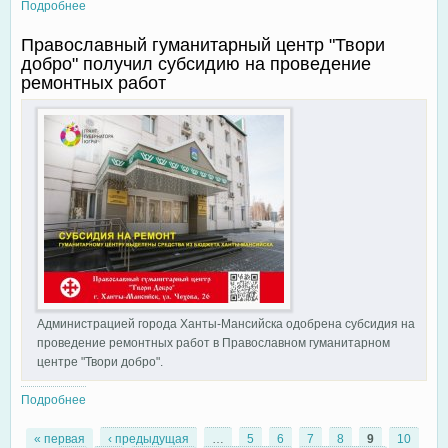
Подробнее
о Благодарственный молебен в честь 22-летия образования
православного сестричества города Ханты-Мансийска
Православный гуманитарный центр "Твори
совершил настоятель Знаменского храма
добро" получил субсидию на проведение
ремонтных работ
Администрацией города Ханты-Мансийска одобрена субсидия на
проведение ремонтных работ в Православном гуманитарном
центре "Твори добро".
Подробнее
о Православный гуманитарный центр "Твори добро" получил
субсидию на проведение ремонтных работ
« первая
‹ предыдущая
…
5
6
7
8
9
10