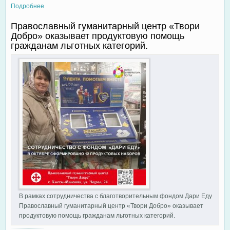
Подробнее
о На площадке двух торговых центров «Сатурн» и «Галактика»
21 октября состоялась традиционная благотворительная
Православный гуманитарный центр «Твори
акция.
Добро» оказывает продуктовую помощь
гражданам льготных категорий.
В рамках сотрудничества с благотворительным фондом Дари Еду
Православный гуманитарный центр «Твори Добро» оказывает
продуктовую помощь гражданам льготных категорий.