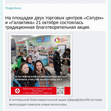
Подробнее
о Администрацией города выделена субсидия на ремонт
помещения Православного гуманитарного центра "Твори
На площадке двух торговых центров «Сатурн»
добро" г. Ханты-Мансийска
и «Галактика» 21 октября состоялась
традиционная благотворительная акция.
В октябрьской благотворительной акции #ДариДоброХМ сестрам
милосердия помогали новые волонтеры.