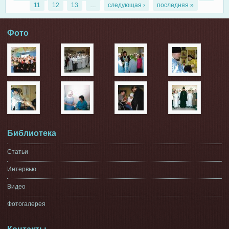
Страницы
11
12
13
…
следующая ›
последняя »
Фото
Библиотека
Статьи
Интервью
Видео
Фотогалерея