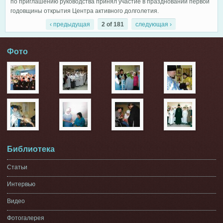
по приглашению руководства принял участие в праздновании первой
годовщины открытия Центра активного долголетия.
‹ предыдущая
2 of 181
следующая ›
Фото
Библиотека
Статьи
Интервью
Видео
Фотогалерея