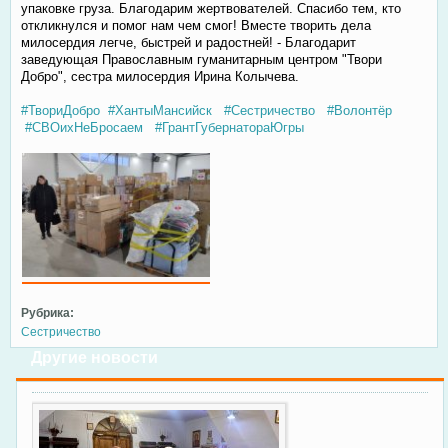
упаковке груза. Благодарим жертвователей. Спасибо тем, кто
откликнулся и помог нам чем смог! Вместе творить дела
милосердия легче, быстрей и радостней! - Благодарит
заведующая Православным гуманитарным центром "Твори
Добро", сестра милосердия Ирина Колычева.
#ТвориДобро
#ХантыМансийск
#Сестричество
#Волонтëр
#СВОихНеБросаем
#ГрантГубернатораЮгры
Рубрика:
Сестричество
Другие новости