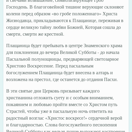
Господень. В благоговейной тишине верующие склоняют
колени перед образом «во гробе положеннаго» Христа
Жизнодавца, прикладываются к Плащанице, переживая в
сердце великую тайну любви Божией, Которая сошла до
смерти, смерти же крестной.
Плащаница будет пребывать в центре Знаменского храма
для поклонения до вечера Великой Субботы - до начала
Пасхальной полунощницы, предваряющей светозарное
Христово Воскресение. Перед пасхальным
богослужением Плащаница будет внесена в алтарь и
возложена на престол, где останется до отдания Пасхи.
В эти святые дни Церковь призывает каждого
христианина отложить суету и с особым вниманием,
покаянием и любовью пройти вместе со Христом путь
Страстей, чтобы уже в пасхальную ночь ответить на
радостный возглас «Христос воскресе!» сердечной верой
и благодарностью. Слова богослужебного песнопения
Великой Субботы как нельзя лучше выражают настроение