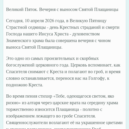
Великий Пяток. Вечерня с выносом Святой Плащаницы
Сегодня, 10 апреля 2026 года, в Великую Пятницу
Страстной седмицы - день Крестных страданий и смерти
Господа нашего Иисуса Христа - духовенством
Знаменского храма была совершена вечерня с чином
выноса Святой Плащаницы.
Это одно из самых пронзительных и скорбных
богослужений церковного года. Церковь вспоминает, как
Спасителя снимают с Креста и полагают во гроб, и время
словно останавливается, перенося нас на Голгофу, к
подножию Креста.
Во время пения стихир «Тебе, одеющагося светом, яко
ризою» из алтаря через царские врата на середину храма
торжественно износится Плащаница - полотно с
изображением лежащего во гробе Спасителя.
Священнослужители возлагают её на украшенное цветами
и свечами возвышение, символизирующее Гроб