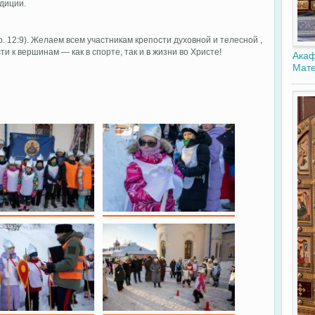
диции.
 12:9). Желаем всем участникам крепости духовной и телесной ,
и к вершинам — как в спорте, так и в жизни во Христе!
Акаф
Мате