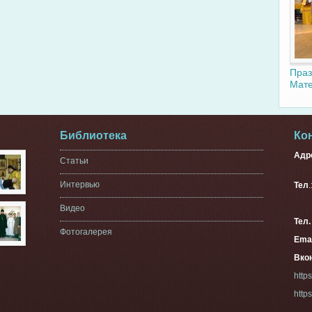
Праз
Мате
Библиотека
Ко
Адр
Статьи
г. 
Интервью
Тел
33
Видео
Тел
Фотогалерея
Emai
Вкон
http
http