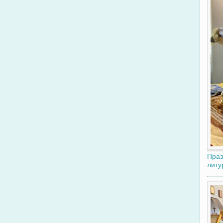
Праз
литу