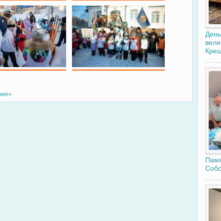
День
вели
Крещ
ние»
Памя
Собо