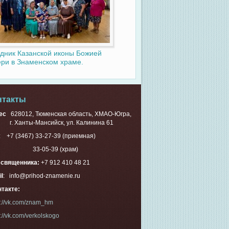
дник Казанской иконы Божией
ри в Знаменском храме.
нтакты
ес
628012, Тюменская область, ХМАО-Югра,
Ханты-Мансийск, ул. Калинина 61
.: +7 (3467) 33-27-39 (приемная)
-05-39 (храм)
. священника:
+7 912 410 48 21
l
: info@prihod-znamenie.ru
такте:
s://vk.com/znam_hm
s://vk.com/verkolskogo