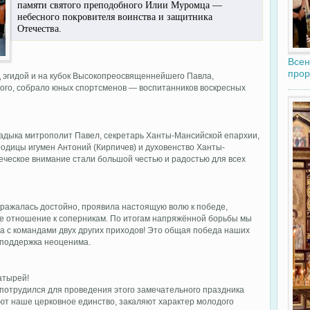
памяти святого преподобного Илии Муромца —
небесного покровителя воинства и защитника
Отечества.
Всен
прор
 эгидой и на кубок Высокопреосвященнейшего Павла,
ого, собрало юных спортсменов — воспитанников воскресных
адыка митрополит Павел, секретарь Ханты-Мансийской епархии,
одицы игумен Антоний (Кирпичев) и духовенство Ханты-
теческое внимание стали большой честью и радостью для всех
ражалась достойно, проявила настоящую волю к победе,
кое отношение к соперникам. По итогам напряжённой борьбы мы
та с командами двух других приходов! Это общая победа наших
я поддержка неоценима.
атырей!
о потрудился для проведения этого замечательного праздника
яют наше церковное единство, закаляют характер молодого