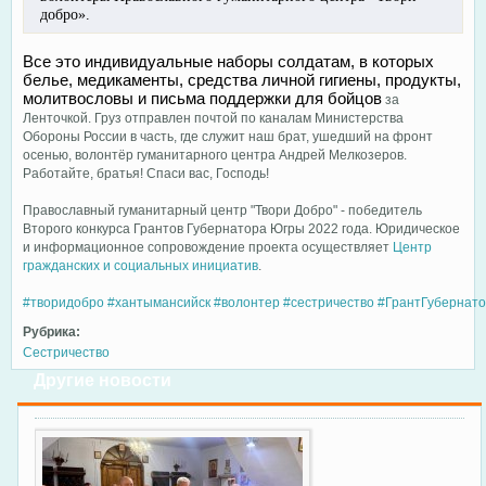
добро».
Все это индивидуальные наборы солдатам, в которых
белье, медикаменты, средства личной гигиены, продукты,
молитвословы и письма поддержки для бойцов
за
Ленточкой. Груз отправлен почтой по каналам Министерства
Обороны России в часть, где служит наш брат, ушедший на фронт
осенью, волонтёр гуманитарного центра Андрей Мелкозеров.
Работайте, братья! Спаси вас, Господь!
Православный гуманитарный центр "Твори Добро" - победитель
Второго конкурса Грантов Губернатора Югры 2022 года. Юридическое
и информационное сопровождение проекта осуществляет
Центр
гражданских и социальных инициатив
.
#творидобро
#хантымансийск
#волонтер
#сестричество
#ГрантГубернат
Рубрика:
Сестричество
Другие новости