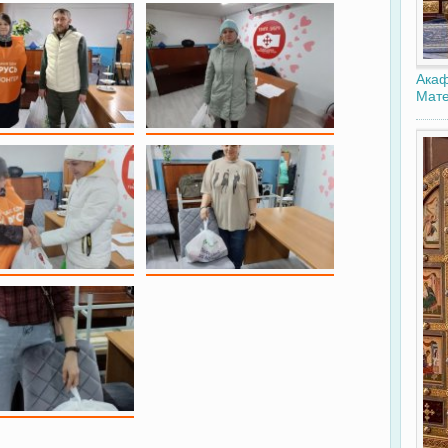
Акаф
Мате