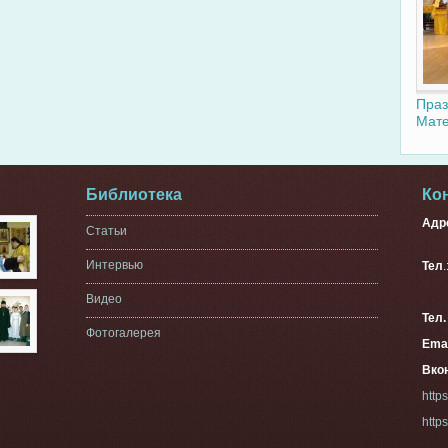
Праз
Мате
Библиотека
Ко
Адр
Статьи
г. 
Интервью
Тел
33
Видео
Тел
Фотогалерея
Emai
Вкон
http
http