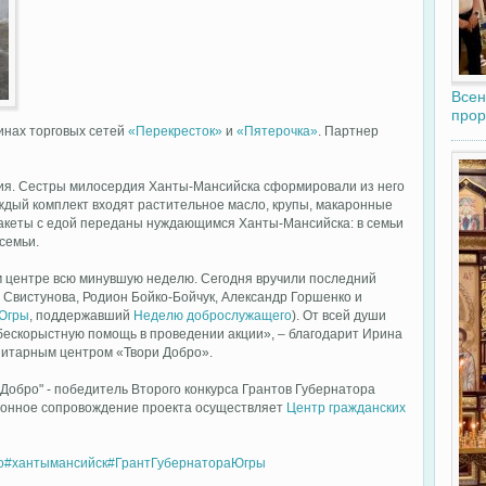
Всен
прор
инах торговых сетей
«Перекресток»
и
«Пятерочка»
. Партнер
вия. Сестры милосердия Ханты-Мансийска сформировали из него
каждый комплект входят растительное масло, крупы, макаронные
. Пакеты с едой переданы нуждающимся Ханты-Мансийска: в семьи
семьи.
 центре всю минувшую неделю. Сегодня вручили последний
 Свистунова, Родион Бойко-Бойчук, Александр Горшенко и
 Югры
, поддержавший
Неделю доброслужащего
). От всей души
бескорыстную помощь в проведении акции», – благодарит Ирина
итарным центром «Твори Добро».
Добро" - победитель Второго конкурса Грантов Губернатора
ионное сопровождение проекта осуществляет
Центр гражданских
о
#хантымансийск
#ГрантГубернатораЮгры