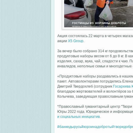
Акция состоялась 22 марта в четырех магаз
акции
X5 Group
.
За вечер было собрано 314 кг продовольст
продуктовые наборы весом от 6 до 8 кг. В 
изделия, сахар, мука, чай, сладости к чаю
инвалидов, неполные семьи и многодетные 
«Продуктовые наборы раздавались в нашем
пакет. Автоволонтерами потрудились Елена
Дмитрий Твердохлеб (сотрудник
Госархива
благодарю жертвователей и волонтёров за 
Колычева, заведующая православным гуман
*Православный гуманитарный центр "Твори 
Югры 2022 года. Юридическое и информац
и социальных инициатив
.
#банкедырусь
#корзинадоброты
#творидобр