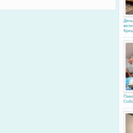
День
вели
Крещ
Памя
Собо