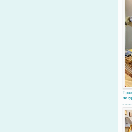
Праз
литу