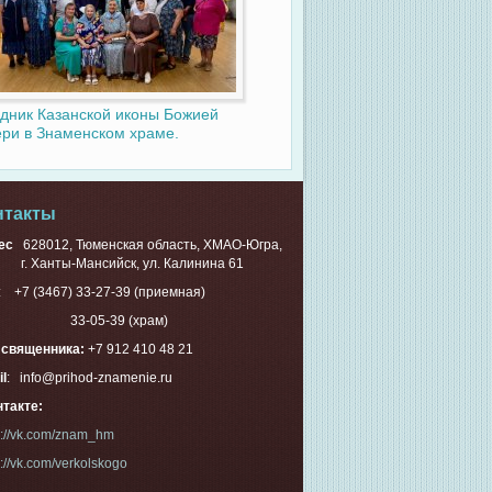
дник Казанской иконы Божией
ри в Знаменском храме.
нтакты
ес
628012, Тюменская область, ХМАО-Югра,
Ханты-Мансийск, ул. Калинина 61
.: +7 (3467) 33-27-39 (приемная)
-05-39 (храм)
. священника:
+7 912 410 48 21
l
: info@prihod-znamenie.ru
такте:
s://vk.com/znam_hm
s://vk.com/verkolskogo