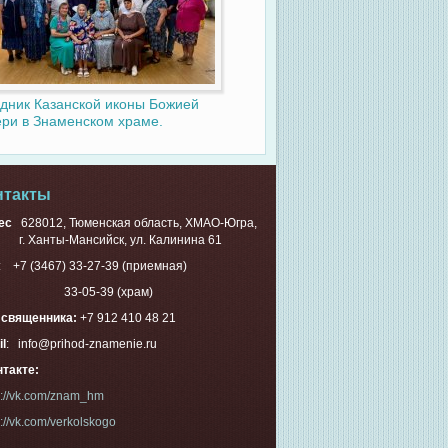
дник Казанской иконы Божией
ри в Знаменском храме.
нтакты
ес
628012, Тюменская область, ХМАО-Югра,
Ханты-Мансийск, ул. Калинина 61
.: +7 (3467) 33-27-39 (приемная)
-05-39 (храм)
. священника:
+7 912 410 48 21
l
: info@prihod-znamenie.ru
такте:
s://vk.com/znam_hm
s://vk.com/verkolskogo