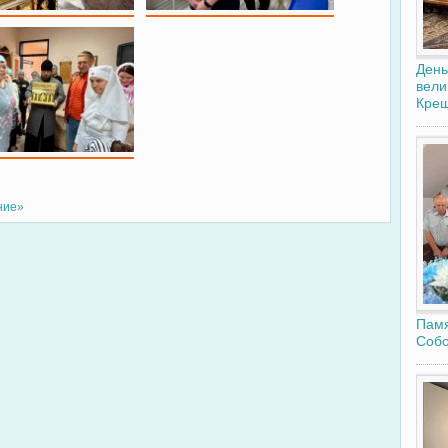
День
вели
Крещ
ние»
Памя
Собо