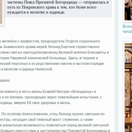
частичка Пояса Пресвятой Богородицы — отправилась в
путь из Покровского храма к тем, кто более всего
нуждается в молитве и надежде.
Всен
прор
о молебна с акафистом, председатель Отдела социального
ль Знаменского храма иерей Леонид Бартков торжественно
асовню святых преподобномучениц Великой княгини Елисаветы и
ории Окружной клинической больницы. Здесь, в тишине и
нский персонал и их родственники смогли в частном порядке
и в молитве к Царице Небесной.
мациях
ю комнату в честь иконы Божией Матери «Всецарица» в
 и их близкие, проходящие через тяжелейшие испытания, с
родицы, вверяя Ей свое здоровье и жизнь.
. По особому благословению, отец Леонид пронес святыню по
естры, несущие свой тяжелый крест служения, а также
и уникальную возможность помолиться перед великой святыней
 Божьего присутствия и заступничества Пресвятой Богородицы в