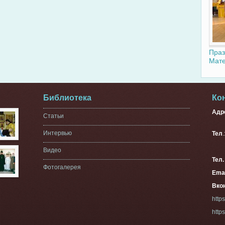
Праз
Мате
Библиотека
Ко
Адр
Статьи
г. 
Интервью
Тел
33
Видео
Тел
Фотогалерея
Emai
Вкон
http
http