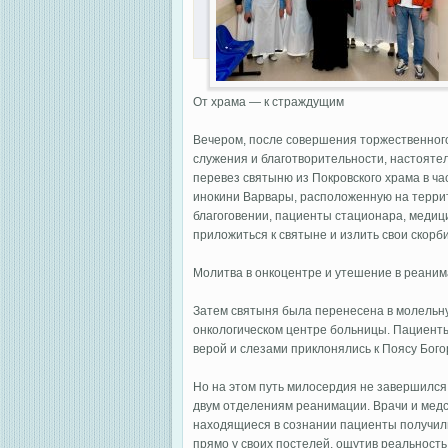
От храма — к страждущим
Вечером, после совершения торжественног
служения и благотворительности, настояте
перевез святыню из Покровского храма в ч
инокини Варвары, расположенную на террит
благоговении, пациенты стационара, медици
приложиться к святыне и излить свои скорб
Молитва в онкоцентре и утешение в реани
Затем святыня была перенесена в молельну
онкологическом центре больницы. Пациенты
верой и слезами приклонялись к Поясу Бого
Но на этом путь милосердия не завершился
двум отделениям реанимации. Врачи и медс
находящиеся в сознании пациенты получил
прямо у своих постелей, ощутив реальность