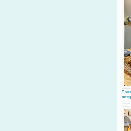
Праз
литу