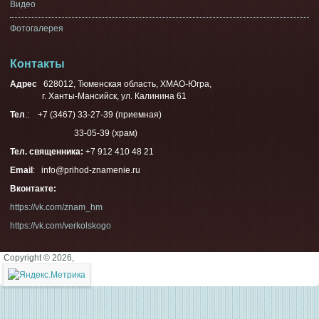
Видео
Фотогалерея
Контакты
Адрес
628012, Тюменская область, ХМАО-Югра,
г. Ханты-Мансийск, ул. Калинина 61
Тел
.: +7 (3467) 33-27-39 (приемная)
33-05-39 (храм)
Тел. священника:
+7 912 410 48 21
Email
: info@prihod-znamenie.ru
Вконтакте:
https://vk.com/znam_hm
https://vk.com/verkolskogo
Copyright © 2026,