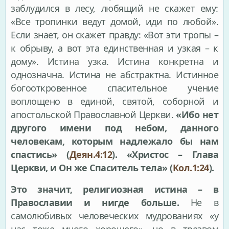
заблудился в лесу, любящий не скажет ему:
«Все тропинки ведут домой, иди по любой».
Если знает, он скажет правду: «Вот эти тропы –
к обрыву, а вот эта единственная и узкая – к
дому». Истина узка. Истина конкретна и
однозначна. Истина не абстрактна. Истинное
богооткровенное спасительное учение
воплощено в единой, святой, соборной и
апостольской Православной Церкви.
«Ибо нет
другого имени под небом, данного
человекам, которым надлежало бы нам
спастись» (
Деян.4:12
). «Христос – Глава
Церкви, и Он же Спаситель тела» (
Кол.1:24
).
Это значит, религиозная истина – в
Православии и нигде больше.
Не в
самолюбивых человеческих мудрованиях «у
нас тоже много хорошего», но в трезвом