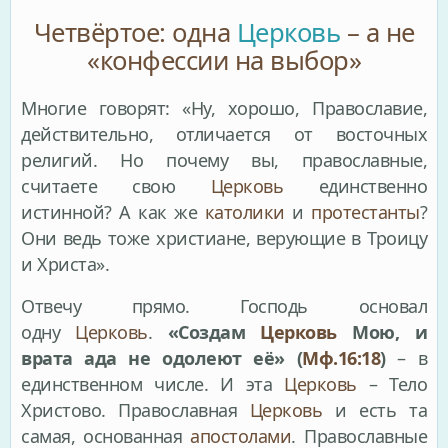
Четвёртое: одна
Церковь
– а не
«конфессии на выбор»
Многие говорят: «Ну, хорошо, Православие,
действительно, отличается от восточных
религий. Но почему вы, православные,
считаете свою
Церковь
единственно
истинной? А как же
католики
и
протестанты
?
Они ведь тоже христиане, верующие в Троицу
и Христа».
Отвечу прямо. Господь основал
одну
Церковь
.
«Создам
Церковь
Мою, и
врата ада не одолеют её» (
Мф.16:18
)
– в
единственном числе. И эта
Церковь
– Тело
Христово. Православная
Церковь
и есть та
самая, основанная
апостолами
. Православные