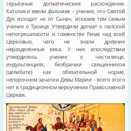
серьёзные
догматические
расхождения.
Католики ввели
филиокве
– учение, что
Святой
Дух
исходит «и от Сына», исказив тем самым
учение о Троице. Утвердили догмат о папской
непогрешимости и главенстве
Рима
над всей
Церковью, чего не знали древние
неразделённые века. У них впоследствии
утвердилось учение о чистилище,
индульгенциях, безбрачии священников
(целибате) как обязательной норме,
непорочном зачатии Девы Марии – всего этого
нет в традиционном вероучении Православной
Церкви.