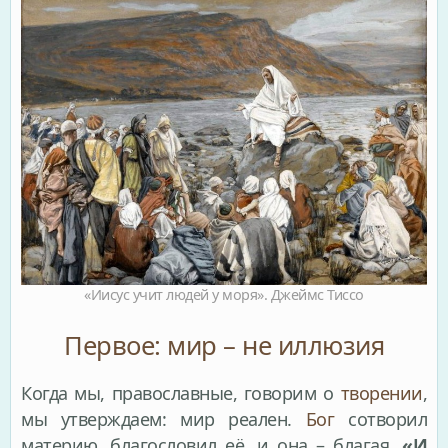
«Иисус учит людей у моря». Джеймс Тиссо
Первое: мир – не иллюзия
Когда мы, православные, говорим о
творении
,
мы утверждаем: мир реален.
Бог
сотворил
материю, благословил её, и она – благая.
«И