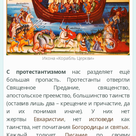
Икона «Корабль Церкви»
С протестантизмом
нас разделяет ещё
большая пропасть. Протестанты отвергли
Священное Предание, священство,
апостольское преемство, большинство таинств
(оставив лишь два – крещение и причастие, да
и их понимая иначе). У них нет
жертвы
Евхаристии
, нет
исповеди
как
таинства, нет почитания
Богородицы
и
святых
.
Каждый толкует
Писание
по своему