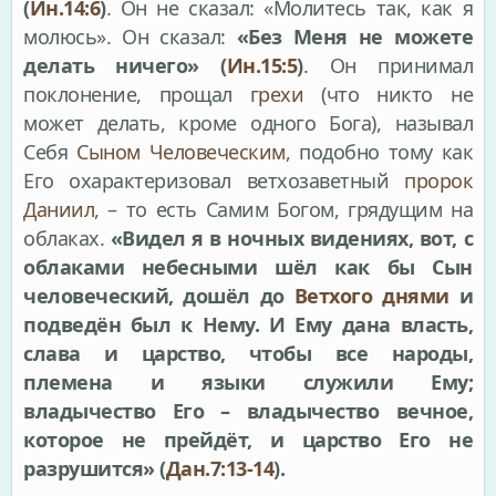
(
Ин.14:6
)
. Он не сказал: «Молитесь так, как я
молюсь». Он сказал:
«Без Меня не можете
делать ничего» (
Ин.15:5
)
. Он принимал
поклонение, прощал
грехи
(что никто не
может делать, кроме одного Бога), называл
Себя
Сыном Человеческим
, подобно тому как
Его охарактеризовал ветхозаветный
пророк
Даниил
, – то есть Самим Богом, грядущим на
облаках.
«Видел я в ночных видениях, вот, с
облаками небесными шёл как бы Сын
человеческий, дошёл до
Ветхого днями
и
подведён был к Нему. И Ему дана власть,
слава и царство, чтобы все народы,
племена и языки служили Ему;
владычество Его – владычество вечное,
которое не прейдёт, и царство Его не
разрушится» (
Дан.7:13-14
).