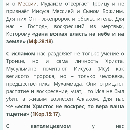
и о
Мессии
. Иудаизм отвергает Троицу и не
признаёт Иисуса Мессией и Сыном Божиим.
Для них Он – лжепророк и обольститель. Для
нас – Господь, воскресший из мёртвых,
Которому
«дана всякая власть на небе и на
земле» (
Мф.28:18
)
.
С исламом
нас разделяет не только учение о
Троице, но и сама личность Христа.
Мусульмане почитают Иисуса (Ису) как
великого пророка, но – только человека,
предшественника Мухаммада. Они отрицают
распятие и воскресение, учат, что Иса не был
убит, а живым вознесён Аллахом. Для нас
же
«если Христос не воскрес, то вера ваша
тщетна» (
1Кор.15:17
)
.
С католицизмом
у нас