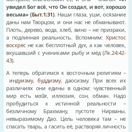
увидел Бог всё, что Он создал, и вот, хорошо
весьма» (
Быт.1:31
)
. Наши глаза, уши, осязание
даны нам Творцом, и они нас не обманывают.
Плоть, дерево, вода, хлеб, вино – не призраки,
а подлинная реальность. Вспомним:
Христос
воскрес
не как бесплотный дух, а как человек,
вкушавший с учениками рыбу и мёд (
Лк.24:42-
43
).
А теперь обратимся к восточным религиям –
индуизму
,
буддизму
, даосизму. При всех их
различиях они едины в одном: чувственный
мир есть
майя
, иллюзия, сон, обман. Надо
пробудиться к истинной реальности –
безличному Брахману, пустоте Нирваны,
невыразимому Дао. Цель человека там – не
спасать тварь, а гасить её, растворяя личность