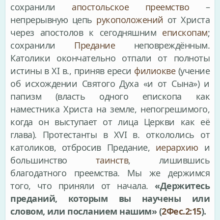
сохранили
апостольское преемство
–
непрерывную цепь
рукоположений
от Христа
через апостолов к сегодняшним
епископам
;
сохранили
Предание
неповреждённым.
Католики окончательно отпали от полноты
истины в XI в., приняв ереси
филиокве
(учение
об исхождении Святого Духа «и от Сына») и
папизм (власть одного епископа как
наместника Христа на земле, непогрешимого,
когда он выступает от лица Церкви как её
глава). Протестанты в XVI в. откололись от
католиков, отбросив Предание,
иерархию
и
большинство
таинств
, лишившись
благодатного преемства. Мы же держимся
того, что приняли от начала.
«Держитесь
преданий, которым вы научены или
словом, или посланием нашим» (
2Фес.2:15
).