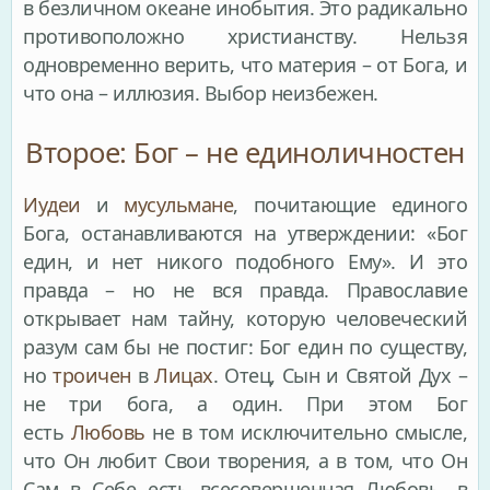
в безличном океане инобытия. Это радикально
противоположно христианству. Нельзя
одновременно верить, что материя – от Бога, и
что она – иллюзия. Выбор неизбежен.
Второе: Бог – не единоличностен
Иудеи
и
мусульмане
, почитающие единого
Бога, останавливаются на утверждении: «Бог
един, и нет никого подобного Ему». И это
правда – но не вся правда. Православие
открывает нам тайну, которую человеческий
разум сам бы не постиг: Бог един по существу,
но
троичен
в
Лицах
. Отец, Сын и Святой Дух –
не три бога, а один. При этом Бог
есть
Любовь
не в том исключительно смысле,
что Он любит Свои творения, а в том, что Он
Сам в Себе есть всесовершенная Любовь, в