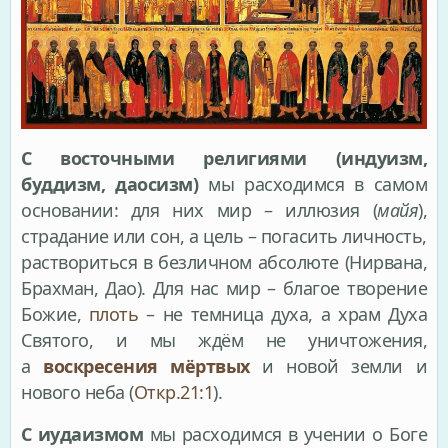
С восточными религиями (индуизм,
буддизм, даосизм)
мы расходимся в самом
основании: для них мир – иллюзия (
майя
),
страдание или сон, а цель – погасить личность,
раствориться в безличном абсолюте (Нирвана,
Брахман, Дао). Для нас мир – благое творение
Божие,
плоть
– не темница духа, а храм Духа
Святого, и мы ждём не уничтожения,
а
воскресения мёртвых
и новой земли и
нового неба (
Откр.21:1
).
С иудаизмом
мы расходимся в учении о Боге