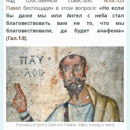
над собственной совестью.
Апостол
Павел
беспощаден в этом вопросе:
«Но если
бы даже мы или Ангел с неба стал
благовествовать вам не то, что мы
благовествовали, да будет анафема»
(
Гал.1:8
)
.
Роспись в гроте Святого Павла. Эфес, конец V века