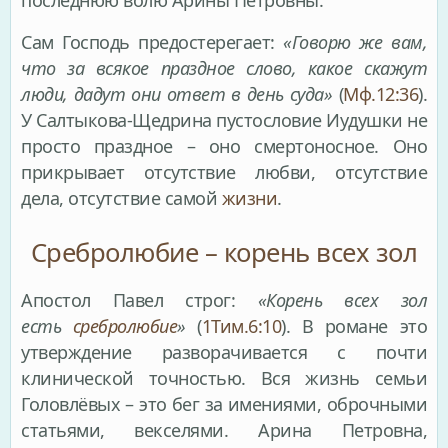
Сам Господь предостерегает:
«Говорю же вам,
что за всякое праздное слово, какое скажут
люди, дадут они ответ в день суда»
(
Мф.12:36
).
У Салтыкова-Щедрина пустословие Иудушки не
просто праздное – оно смертоносное. Оно
прикрывает отсутствие любви, отсутствие
дела, отсутствие самой
жизни
.
Сребролюбие – корень всех зол
Апостол Павел строг:
«Корень всех зол
есть
сребролюбие
»
(
1Тим.6:10
). В романе это
утверждение разворачивается с почти
клинической точностью. Вся жизнь семьи
Головлёвых – это бег за имениями, оброчными
статьями, векселями. Арина Петровна,