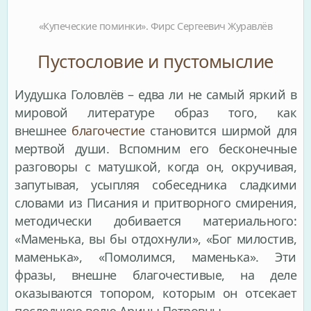
«Купеческие поминки». Фирс Сергеевич Журавлёв
Пустословие и пустомыслие
Иудушка Головлёв – едва ли не самый яркий в
мировой литературе образ того, как
внешнее
благочестие
становится ширмой для
мертвой души. Вспомним его бесконечные
разговоры с матушкой, когда он, окручивая,
запутывая, усыпляя собеседника сладкими
словами из Писания и притворного смирения,
методически добивается материального:
«Маменька, вы бы отдохнули», «Бог милостив,
маменька», «Помолимся, маменька». Эти
фразы, внешне благочестивые, на деле
оказываются топором, которым он отсекает
последнюю волю Арины Петровны.