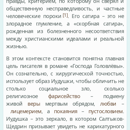
правды, критерием, по которому он сверял и
общественную несправедливость, и частные
[1]
человеческие пороки
. Его сатира – это не
злорадное глумление, а «скорбная сатира»,
рожденная из болезненного несоответствия
между христианскими идеалами и реальной
жизнью.
В этом контексте становится понятна главная
цель писателя в романе «Господа Головлёвы».
Он сознательно, с хирургической точностью,
использует образ Иудушки, чтобы обличить не
столько социальное зло, сколько
религиозное
фарисейство
– подмену
живой
веры
мертвым обрядом,
любви
–
лицемерием
, а
покаяния
–
пустословием
.
Иудушка – это зеркало, в котором Салтыков-
Щедрин призывает увидеть не карикатурного