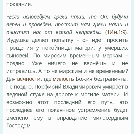
покаяния.
«Если исповедуем грехи наши, то Он, будучи
верен и праведен, простит нам грехи наши и
очистит нас от всякой неправды»
(
1Ин.1:9
).
Иудушка делает попытку – он идет просить
прощения у покойницы матери, у умерших
сыновей. По мирским временным меркам –
поздно. Уже ничего не вернёшь и не
исправишь. А по не мирским и не временным?
Для
вечности
, где
милость
Божия безгранична,
не поздно. Порфирий Владимирович умирает в
ледяной стуже на дороге к могиле матери. И
возможно этот последний его путь, это
последнее его покаянное устремление будет
вменено ему в оправдание милосердным
Господом.