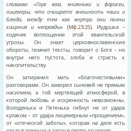
словами:
«Горе вам, книжники и фарисеи,
лицемеры, что очищаете внешность чаши и
блюда, между тем как внутри они полны
хищения и неправды»
(
Мф.23:25
). Иудушка –
ходячее воплощение этой евангельской
угрозы. Он знает церковнославянские
обороты, помнит тексты, говорит о Боге – но
внутри него пустота, злоба и страсть к
накопительству.
Он затиранил мать «благочестивыми»
разговорами. Он заморил сыновей не прямым
насилием, а той мертвящей атмосферой, в
которой любовь и искренность невозможны.
Володенька и Петенька гибнут не от удара
кулаком – от удара лицемерным «прощением»,
от «отеческой заботы», которая на деле есть
отказ в помощи и загон в петлю отчаяния.