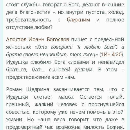
стоят службы, говорят о Боге, делают внешние
дела благочестия – но внутри пустота, холод,
требовательность к
ближним
и полное
отсутствие любви?
Апостол Иоанн Богослов
пишет с предельной
ясностью:
«Кто говорит: “я люблю Бога”, а
брата своего ненавидит, тот лжец»
(
1Ин.4:20
).
Иудушка «любил» Бога словами и ненавидел
братьев, мать, сыновей делами. В этом –
предостережение всем нам.
Роман Щедрина заканчивается тем, что с
Иудушки слетает маска. Остается голый,
грешный, жалкий человек с проснувшейся
совестью, которому уже нечем помочь в этой
жизни. Но наша вера говорит, что даже в
предсмертный час возможна милость Божия,