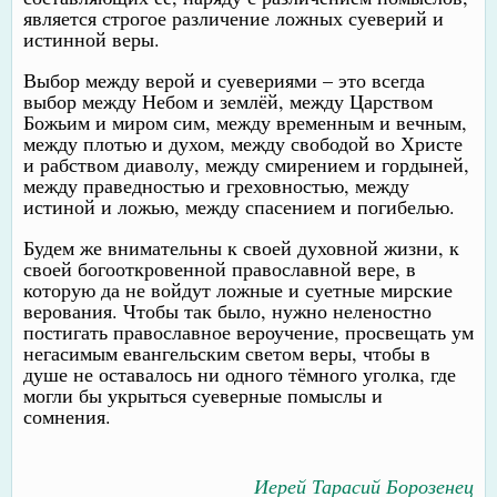
является строгое различение ложных суеверий и
истинной веры.
Выбор между верой и суевериями – это всегда
выбор между Небом и землёй, между Царством
Божьим и миром сим, между временным и вечным,
между плотью и духом, между свободой во Христе
и рабством диаволу, между смирением и гордыней,
между праведностью и греховностью, между
истиной и ложью, между спасением и погибелью.
Будем же внимательны к своей духовной жизни, к
своей богооткровенной православной вере, в
которую да не войдут ложные и суетные мирские
верования. Чтобы так было, нужно неленостно
постигать православное вероучение, просвещать ум
негасимым евангельским светом веры, чтобы в
душе не оставалось ни одного тёмного уголка, где
могли бы укрыться суеверные помыслы и
сомнения.
Иерей Тарасий Борозенец