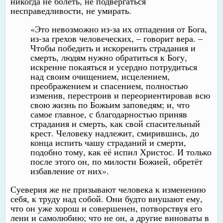
никогда не болеть, не подвергаться
несправедливости, не умирать.
«Это невозможно из-за их отпадения от Бога,
из-за грехов человеческих, – говорит вера. –
Чтобы победить и искоренить страдания и
смерть, людям нужно обратиться к Богу,
искренне покаяться и усердно потрудиться
над своим очищением, исцелением,
преображением и спасением, полностью
изменив, перестроив и переориентировав всю
свою жизнь по Божьим заповедям; и, что
самое главное, с благодарностью приняв
страдания и смерть, как свой спасительный
крест. Человеку надлежит, смирившись, до
конца испить чашу страданий и смерти,
подобно тому, как её испил Христос. И только
после этого он, по милости Божией, обретёт
избавление от них».
Суеверия же не призывают человека к изменению
себя, к труду над собой. Они будто внушают ему,
что он уже хорош и совершенен, потворствуя его
лени и самолюбию; что не он, а другие виноваты в