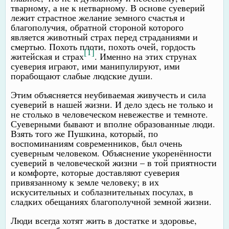
тварному, а не к нетварному. В основе суеверий
лежит страстное желание земного счастья и
благополучия, обратной стороной которого
является животный страх перед страданиями и
смертью. Похоть плоти, похоть очей, гордость
[1]
житейская и страх
. Именно на этих струнах
суеверия играют, ими манипулируют, ими
порабощают слабые людские души.
Этим объясняется неубиваемая живучесть и сила
суеверий в нашей жизни. И дело здесь не только и
не столько в человеческом невежестве и темноте.
Суеверными бывают и вполне образованные люди.
Взять того же Пушкина, который, по
воспоминаниям современников, был очень
суеверным человеком. Объяснение укоренённости
суеверий в человеческой жизни – в той приятности
и комфорте, которые доставляют суеверия
привязанному к земле человеку; в их
искусительных и соблазнительных посулах, в
сладких обещаниях благополучной земной жизни.
Люди всегда хотят жить в достатке и здоровье,