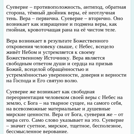
Суеверие – противоположность, антипод, обратная
сторона, тёмный двойник веры, её неотлучная
тень. Вера – первична. Суеверие – вторично. Оно
возникает как извращение и подмена веры, как
гнойная, кровоточащая рана на её чистом теле.
Вера возникает в результате Божественного
откровения человеку свыше, с Небес, всецело
живёт Небом и устремляется к своему
Божественному Источнику. Вера является
свободным ответом души и сердца на призыв
Божий, всецелой обращённостью и
устремлённостью уверенности, доверия и верности
на Господа и Его святую волю.
Суеверие же возникает как свободная
переориентация человеком своей веры с Небес на
землю, с Бога – на тварное сущее, на самого себя,
на всевозможные материальные и душевные
мирские ценности. Вера от Бога, суеверия же – от
мира сего. Само слово указывает на это. Суеверие
– значит суетное, мирское, тщетное, бесполезное,
бессмысленное верование.