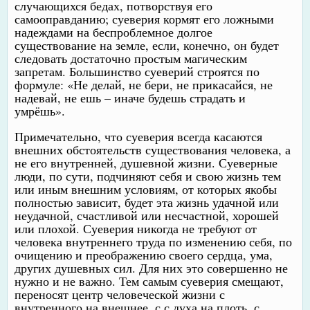
случающихся бедах, потворствуя его
самооправданию; суеверия кормят его ложными
надеждами на беспроблемное долгое
существование на земле, если, конечно, он будет
следовать достаточно простым магическим
запретам. Большинство суеверий строятся по
формуле: «Не делай, не бери, не прикасайся, не
надевай, не ешь – иначе будешь страдать и
умрёшь».
Примечательно, что суеверия всегда касаются
внешних обстоятельств существования человека, а
не его внутренней, душевной жизни. Суеверные
люди, по сути, подчиняют себя и свою жизнь тем
или иным внешним условиям, от которых якобы
полностью зависит, будет эта жизнь удачной или
неудачной, счастливой или несчастной, хорошей
или плохой. Суеверия никогда не требуют от
человека внутреннего труда по изменению себя, по
очищению и преображению своего сердца, ума,
других душевных сил. Для них это совершенно не
нужно и не важно. Тем самым суеверия смещают,
переносят центр человеческой жизни с
внутренного на внешнее, с с духа на плоть, с