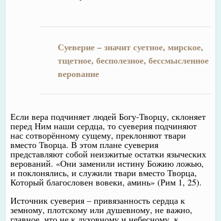
Суеверие – значит суетное, мирское,
тщетное, бесполезное, бессмысленное
верование
Если вера подчиняет людей Богу-Творцу, склоняет
перед Ним наши сердца, то суеверия подчиняют
нас сотворённому сущему, преклоняют твари
вместо Творца. В этом плане суеверия
представляют собой неизжитые остатки языческих
верований. «Они заменили истину Божию ложью,
и поклонялись, и служили твари вместо Творца,
Который благословен вовеки, аминь» (Рим 1, 25).
Источник суеверия – привязанность сердца к
земному, плотскому или душевному, не важно,
главное, что не к духовному и небесному, к